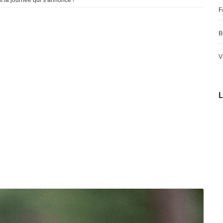
F
B
V
L