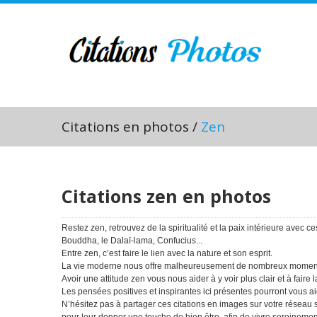
Citations en photos
/
Zen
Citations zen en photos
Restez zen, retrouvez de la spiritualité et la paix intérieure avec
Bouddha, le Dalaï-lama, Confucius...
Entre zen, c’est faire le lien avec la nature et son esprit.
La vie moderne nous offre malheureusement de nombreux moments s
Avoir une attitude zen vous nous aider à y voir plus clair et à faire 
Les pensées positives et inspirantes ici présentes pourront vous aide
N’hésitez pas à partager ces citations en images sur votre résea
pour leur donner une touche de bien être, afin de vivre sereinemen