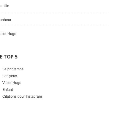
amille
onheur
ictor Hugo
E TOP 5
Le printemps
Les yeux
Victor Hugo
Enfant
Citations pour Instagram