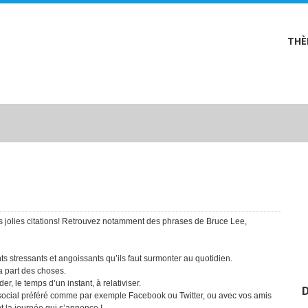
THÈ
 ces jolies citations! Retrouvez notamment des phrases de Bruce Lee,
tressants et angoissants qu’ils faut surmonter au quotidien.
la part des choses.
r, le temps d’un instant, à relativiser.
D
u social préféré comme par exemple Facebook ou Twitter, ou avec vos amis
t la journée qui s’annonce !